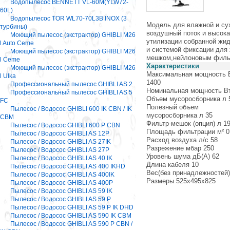
Водопылесос BENNETT VL-60M(YLW72-
60L)
Водопылесос TOR WL70-70L3B INOX (3
Модель для влажной и су
турбины)
воздушный поток и высок
Моющий пылесос (экстрактор) GHIBLI M26
утилизации собранной жид
l Auto Ceme
и системой фиксации для
Моющий пылесос (экстрактор) GHIBLI M26
мешком,нейлоновым филь
l Ceme
Характеристики
Моющий пылесос (экстрактор) GHIBLI M26
Максимальная мощность 
l Ulka
1400
Профессиональный пылесос GHIBLI AS 2
Номинальная мощность Вт
Профессиональный пылесос GHIBLI AS 5
Объем мусоросборника л 
FC
Полезный объем
Пылесос / Водосос GHIBLI 600 IK CBN / IK
мусоросборника л 35
CBM
Фильтр-мешок (опция) л 1
Пылесос / Водосос GHIBLI 600 P CBN
Площадь фильтрации м² 0
Пылесос / Водосос GHIBLI AS 12P
Расход воздуха л/с 58
Пылесос / Водосос GHIBLI AS 27IK
Разрежение мбар 250
Пылесос / Водосос GHIBLI AS 27P
Уровень шума дБ(А) 62
Пылесос / Водосос GHIBLI AS 40 IK
Длина кабеля 10
Пылесос / Водосос GHIBLI AS 400 IKHD
Вес(без принадлежностей)
Пылесос / Водосос GHIBLI AS 400IK
Размеры 525х495х825
Пылесос / Водосос GHIBLI AS 400P
Пылесос / Водосос GHIBLI AS 59 IK
Пылесос / Водосос GHIBLI AS 59 P
Пылесос / Водосос GHIBLI AS 59 P IK DHD
Пылесос / Водосос GHIBLI AS 590 IK CBM
Пылесос / Водосос GHIBLI AS 590 P CBN /