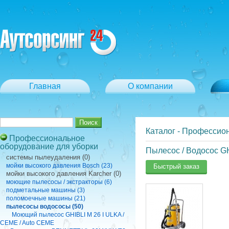
Главная
О компании
Каталог
-
Профессион
Профессиональное
оборудование для уборки
Пылесос / Водосос GH
cистемы пылеудаления (0)
мойки высокого давления Bosch (23)
Быстрый заказ
мойки высокого давления Karcher (0)
моющие пылесосы / экстракторы (6)
подметальные машины (3)
поломоечные машины (21)
пылесосы водососы (50)
Моющий пылесос GHIBLI M 26 I ULKA /
CEME / Auto CEME