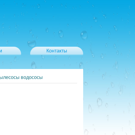
и
Контакты
пылесосы водососы