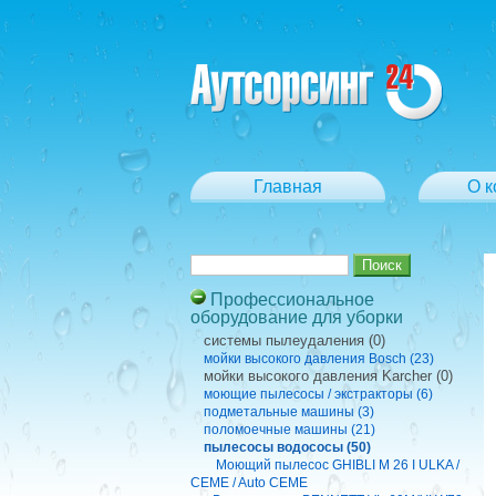
Главная
О 
Профессиональное
оборудование для уборки
cистемы пылеудаления (0)
мойки высокого давления Bosch (23)
мойки высокого давления Karcher (0)
моющие пылесосы / экстракторы (6)
подметальные машины (3)
поломоечные машины (21)
пылесосы водососы (50)
Моющий пылесос GHIBLI M 26 I ULKA /
CEME / Auto CEME