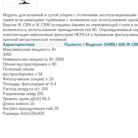
Модель для влажной и сухой уборки с отличными эксплуатационными
тремя всасывающими турбинами с возможностью использования одной,
Версии IK CBN и IK CBM оснащены баками из нержавеющей стали и а
возможность использования принадлежностей 90. Опрокидываемый ко
комплектация нейлоновым фильтром НЕРА14 и бумажным фильтр-меш
прочной металлической тележкой
Характеристики
Пылесос / Водосос GHIBLI 600 IK CB
Максимальная мощность Вт
3450
Номинальная мощность Вт 2900
Объем мусоросборника л 80
Полезный объем
мусоросборника л 56
Фильтр-мешок (опция) л 19
Площадь фильтрации м² 0,4
Расход воздуха л/с 150
Разрежение мбар 205
Уровень шума дБ(А) 66,5
Длина кабеля 10
Вес(без принадлежностей) 26
Размеры 610х520х920