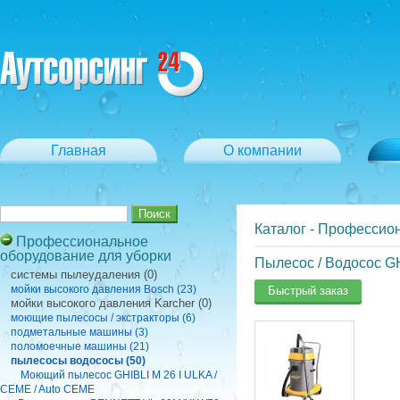
Главная
О компании
Каталог
-
Профессион
Профессиональное
оборудование для уборки
Пылесос / Водосос GH
cистемы пылеудаления (0)
мойки высокого давления Bosch (23)
Быстрый заказ
мойки высокого давления Karcher (0)
моющие пылесосы / экстракторы (6)
подметальные машины (3)
поломоечные машины (21)
пылесосы водососы (50)
Моющий пылесос GHIBLI M 26 I ULKA /
CEME / Auto CEME