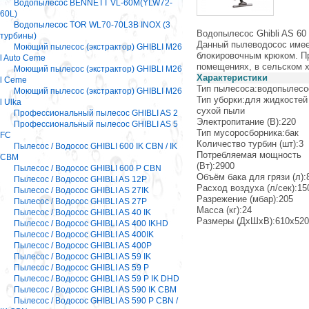
Водопылесос BENNETT VL-60M(YLW72-
60L)
Водопылесос TOR WL70-70L3B INOX (3
Водопылесос Ghibli AS 60
турбины)
Данный пылеводосос имее
Моющий пылесос (экстрактор) GHIBLI M26
блокировочным крюком. Пр
l Auto Ceme
помещениях, в сельском х
Моющий пылесос (экстрактор) GHIBLI M26
Характеристики
l Ceme
Тип пылесоса:водопылес
Моющий пылесос (экстрактор) GHIBLI M26
Тип уборки:для жидкостей
l Ulka
сухой пыли
Профессиональный пылесос GHIBLI AS 2
Электропитание (В):220
Профессиональный пылесос GHIBLI AS 5
Тип мусоросборника:бак
FC
Количество турбин (шт):3
Пылесос / Водосос GHIBLI 600 IK CBN / IK
Потребляемая мощность
CBM
(Вт):2900
Пылесос / Водосос GHIBLI 600 P CBN
Объём бака для грязи (л):
Пылесос / Водосос GHIBLI AS 12P
Расход воздуха (л/сек):15
Пылесос / Водосос GHIBLI AS 27IK
Разрежение (мбар):205
Пылесос / Водосос GHIBLI AS 27P
Масса (кг):24
Пылесос / Водосос GHIBLI AS 40 IK
Размеры (ДхШхВ):610х520
Пылесос / Водосос GHIBLI AS 400 IKHD
Пылесос / Водосос GHIBLI AS 400IK
Пылесос / Водосос GHIBLI AS 400P
Пылесос / Водосос GHIBLI AS 59 IK
Пылесос / Водосос GHIBLI AS 59 P
Пылесос / Водосос GHIBLI AS 59 P IK DHD
Пылесос / Водосос GHIBLI AS 590 IK CBM
Пылесос / Водосос GHIBLI AS 590 P CBN /