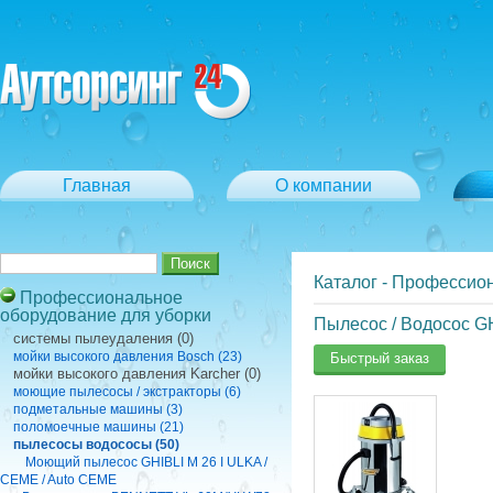
Главная
О компании
Каталог
-
Профессион
Профессиональное
оборудование для уборки
Пылесос / Водосос G
cистемы пылеудаления (0)
мойки высокого давления Bosch (23)
Быстрый заказ
мойки высокого давления Karcher (0)
моющие пылесосы / экстракторы (6)
подметальные машины (3)
поломоечные машины (21)
пылесосы водососы (50)
Моющий пылесос GHIBLI M 26 I ULKA /
CEME / Auto CEME