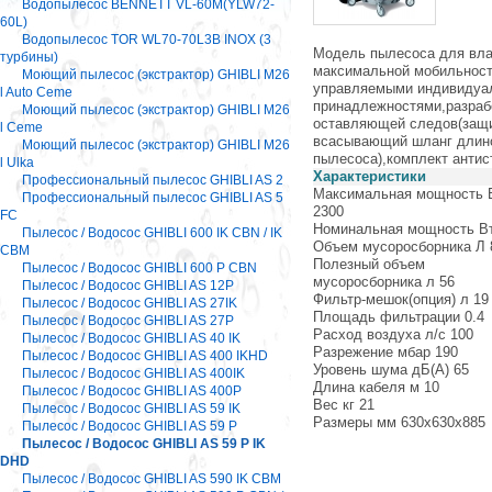
Водопылесос BENNETT VL-60M(YLW72-
60L)
Водопылесос TOR WL70-70L3B INOX (3
Модель пылесоса для вла
турбины)
максимальной мобильност
Моющий пылесос (экстрактор) GHIBLI M26
управляемыми индивидуал
l Auto Ceme
принадлежностями,разраб
Моющий пылесос (экстрактор) GHIBLI M26
оставляющей следов(защищ
l Ceme
всасывающий шланг длино
Моющий пылесос (экстрактор) GHIBLI M26
пылесоса),комплект антис
l Ulka
Характеристики
Профессиональный пылесос GHIBLI AS 2
Максимальная мощность 
Профессиональный пылесос GHIBLI AS 5
2300
FC
Номинальная мощность Вт
Пылесос / Водосос GHIBLI 600 IK CBN / IK
Объем мусоросборника Л 
CBM
Полезный объем
Пылесос / Водосос GHIBLI 600 P CBN
мусоросборника л 56
Пылесос / Водосос GHIBLI AS 12P
Фильтр-мешок(опция) л 19
Пылесос / Водосос GHIBLI AS 27IK
Площадь фильтрации 0.4
Пылесос / Водосос GHIBLI AS 27P
Расход воздуха л/c 100
Пылесос / Водосос GHIBLI AS 40 IK
Разрежение мбар 190
Пылесос / Водосос GHIBLI AS 400 IKHD
Уровень шума дБ(А) 65
Пылесос / Водосос GHIBLI AS 400IK
Длина кабеля м 10
Пылесос / Водосос GHIBLI AS 400P
Вес кг 21
Пылесос / Водосос GHIBLI AS 59 IK
Размеры мм 630х630х885
Пылесос / Водосос GHIBLI AS 59 P
Пылесос / Водосос GHIBLI AS 59 P IK
DHD
Пылесос / Водосос GHIBLI AS 590 IK CBM