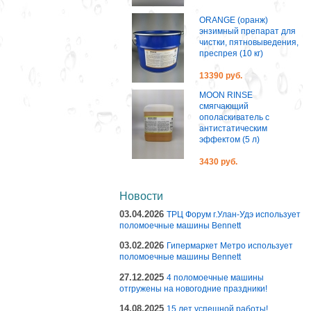
ORANGE (оранж)
энзимный препарат для
чистки, пятновыведения,
преспрея (10 кг)
13390 руб.
MOON RINSE
смягчающий
ополаскиватель с
антистатическим
эффектом (5 л)
3430 руб.
Новости
03.04.2026
ТРЦ Форум г.Улан-Удэ использует
поломоечные машины Bennett
03.02.2026
Гипермаркет Метро использует
поломоечные машины Bennett
27.12.2025
4 поломоечные машины
отгружены на новогодние праздники!
14.08.2025
15 лет успешной работы!