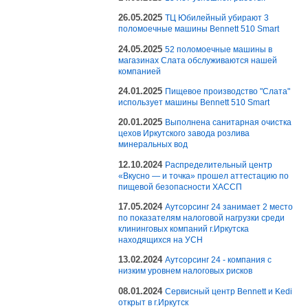
26.05.2025
ТЦ Юбилейный убирают 3
поломоечные машины Bennett 510 Smart
24.05.2025
52 поломоечные машины в
магазинах Слата обслуживаются нашей
компанией
24.01.2025
Пищевое производство "Слата"
использует машины Bennett 510 Smart
20.01.2025
Выполнена санитарная очистка
цехов Иркутского завода розлива
минеральных вод
12.10.2024
Распределительный центр
«Вкусно — и точка» прошел аттестацию по
пищевой безопасности ХАССП
17.05.2024
Аутсорсинг 24 занимает 2 место
по показателям налоговой нагрузки среди
клининговых компаний г.Иркутска
находящихся на УСН
13.02.2024
Аутсорсинг 24 - компания с
низким уровнем налоговых рисков
08.01.2024
Сервисный центр Bennett и Kedi
открыт в г.Иркутск