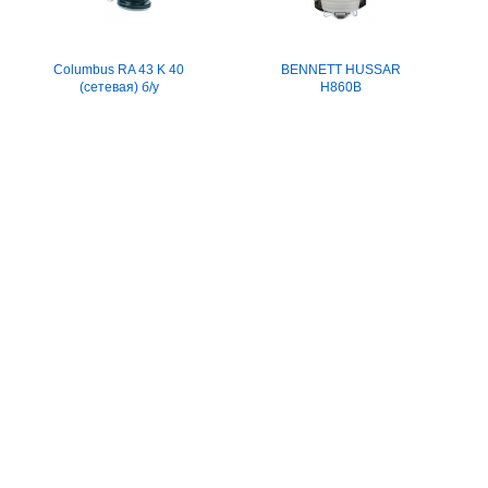
Columbus RA 43 K 40
BENNETT HUSSAR
(сетевая) б/у
H860B