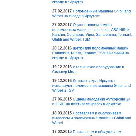
складе в г.Иркутск
27.02.2017
Поломоечные машины Ghibli and
Wirbel на складе в Иркутске
27.02.2017
Осуществляем ремонт
поломоечных машин, пылесосов, АВД Nilfisk,
Karcher, Columbus, Viper, Santoemma, Tennant,
Ghibli and Wirbel, TSM
20.12.2016
Щетки для поломоечных машин
Columbus, Nilfisk, Tennant, TSM в наличии на
складе в г.Иркутск.
19.12.2016
Итальянское оборудование в
Сильвер Молл
19.12.2016
Детские сады г.Иркутска
используют поломоечные машины Ghibli and
Wirbel и TSM
27.06.2015
С Днем молодежи! Аутсорсинг 24
и 2ГИС на Фестивале красок в Иркутске
18.03.2015
Поставляем и обслуживаем
пылесосы и поломоечные машины Ghibli and
Wirbel
17.02.2015
Поставляем и обслуживаем