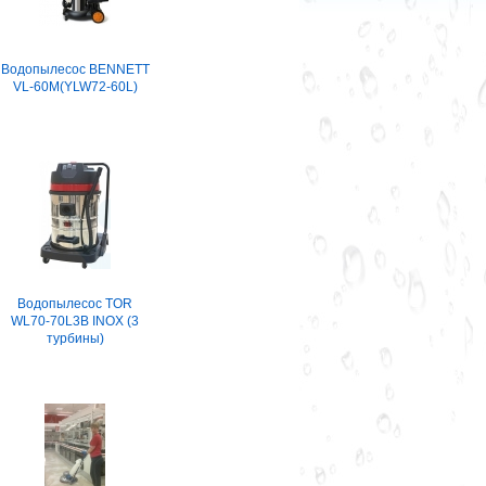
Водопылесос BENNETT
VL-60M(YLW72-60L)
Водопылесос TOR
WL70-70L3B INOX (3
турбины)