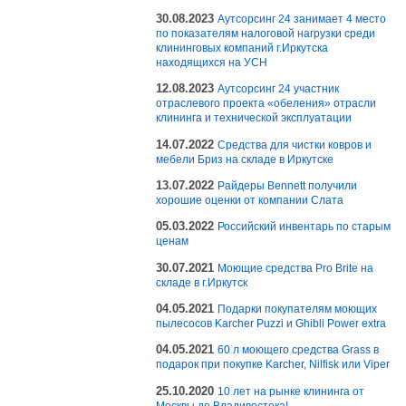
30.08.2023
Аутсорсинг 24 занимает 4 место
по показателям налоговой нагрузки среди
клининговых компаний г.Иркутска
находящихся на УСН
12.08.2023
Аутсорсинг 24 участник
отраслевого проекта «обеления» отрасли
клининга и технической эксплуатации
14.07.2022
Средства для чистки ковров и
мебели Бриз на складе в Иркутске
13.07.2022
Райдеры Bennett получили
хорошие оценки от компании Слата
05.03.2022
Российский инвентарь по старым
ценам
30.07.2021
Моющие средства Pro Brite на
складе в г.Иркутск
04.05.2021
Подарки покупателям моющих
пылесосов Karcher Puzzi и Ghibli Power extra
04.05.2021
60 л моющего средства Grass в
подарок при покупке Karcher, Nilfisk или Viper
25.10.2020
10 лет на рынке клининга от
Москвы до Владивостока!