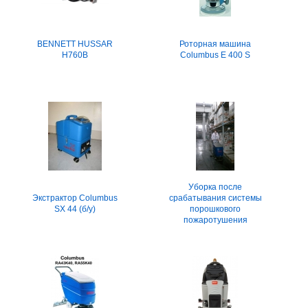
BENNETT HUSSAR
Роторная машина
H760B
Columbus E 400 S
Уборка после
Экстрактор Columbus
срабатывания системы
SX 44 (б/у)
порошкового
пожаротушения