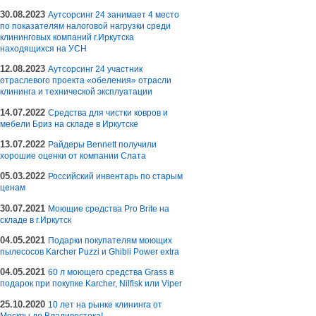
30.08.2023
Аутсорсинг 24 занимает 4 место
по показателям налоговой нагрузки среди
клининговых компаний г.Иркутска
находящихся на УСН
12.08.2023
Аутсорсинг 24 участник
отраслевого проекта «обеления» отрасли
клининга и технической эксплуатации
14.07.2022
Средства для чистки ковров и
мебели Бриз на складе в Иркутске
13.07.2022
Райдеры Bennett получили
хорошие оценки от компании Слата
05.03.2022
Российский инвентарь по старым
ценам
30.07.2021
Моющие средства Pro Brite на
складе в г.Иркутск
04.05.2021
Подарки покупателям моющих
пылесосов Karcher Puzzi и Ghibli Power extra
04.05.2021
60 л моющего средства Grass в
подарок при покупке Karcher, Nilfisk или Viper
25.10.2020
10 лет на рынке клининга от
Москвы до Владивостока!