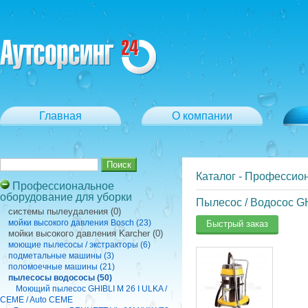
Главная
О компании
Каталог
-
Профессион
Профессиональное
оборудование для уборки
Пылесос / Водосос GH
cистемы пылеудаления (0)
мойки высокого давления Bosch (23)
Быстрый заказ
мойки высокого давления Karcher (0)
моющие пылесосы / экстракторы (6)
подметальные машины (3)
поломоечные машины (21)
пылесосы водососы (50)
Моющий пылесос GHIBLI M 26 I ULKA /
CEME / Auto CEME