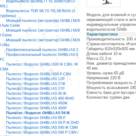
Водопылесос BENNETT VL-60M(YLW72-
60L)
Водопылесос TOR WL70-70L3B INOX (3
Модель для влажной и сух
турбины)
нержавеющей стали и ант
Моющий пылесос (экстрактор) GHIBLI M26
индивидуальным управлени
l Auto Ceme
водопылесосов Ghibli.
Моющий пылесос (экстрактор) GHIBLI M26
Характеристики
l Ceme
Производительность 100 л
Моющий пылесос (экстрактор) GHIBLI M26
Страна-изготовитель Итал
l Ulka
Габариты 610x520x920 мм
Профессиональный пылесос GHIBLI AS 2
Длина кабеля 10 м
Профессиональный пылесос GHIBLI AS 5
Масса 21,3 кг
FC
Ном. диаметр принадлежн
Пылесос / Водосос GHIBLI 600 IK CBN / IK
40 мм
CBM
Уровень шума 65 дБ
Пылесос / Водосос GHIBLI 600 P CBN
Напряжение 220 В
Пылесос / Водосос GHIBLI AS 12P
Потребляемая мощность 2
Пылесос / Водосос GHIBLI AS 27IK
Мощность всасывания 190
Пылесос / Водосос GHIBLI AS 27P
Емкость бака для мусора 
Пылесос / Водосос GHIBLI AS 40 IK
Количество турбин две
Пылесос / Водосос GHIBLI AS 400 IKHD
Пылесос / Водосос GHIBLI AS 400IK
Пылесос / Водосос GHIBLI AS 400P
Пылесос / Водосос GHIBLI AS 59 IK
Пылесос / Водосос GHIBLI AS 59 P
Пылесос / Водосос GHIBLI AS 59 P IK DHD
Пылесос / Водосос GHIBLI AS 590 IK CBM
Пылесос / Водосос GHIBLI AS 590 P CBN /