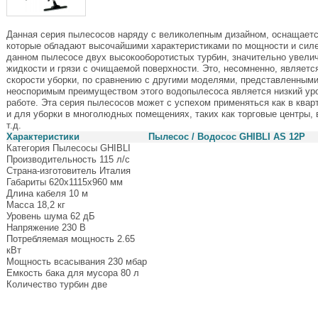
Данная серия пылесосов наряду с великолепным дизайном, оснащаетс
которые обладают высочайшими характеристиками по мощности и силе
данном пылесосе двух высокооборотистых турбин, значительно увелич
жидкости и грязи с очищаемой поверхности. Это, несомненно, являет
скорости уборки, по сравнению с другими моделями, представленными
неоспоримым преимуществом этого водопылесоса является низкий уро
работе. Эта серия пылесосов может с успехом применяться как в кварт
и для уборки в многолюдных помещениях, таких как торговые центры, в
т.д.
Характеристики
Пылесос / Водосос GHIBLI AS 12P
Категория Пылесосы GHIBLI
Производительность 115 л/c
Страна-изготовитель Италия
Габариты 620x1115x960 мм
Длина кабеля 10 м
Масса 18,2 кг
Уровень шума 62 дБ
Напряжение 230 В
Потребляемая мощность 2.65
кВт
Мощность всасывания 230 мбар
Емкость бака для мусора 80 л
Количество турбин две