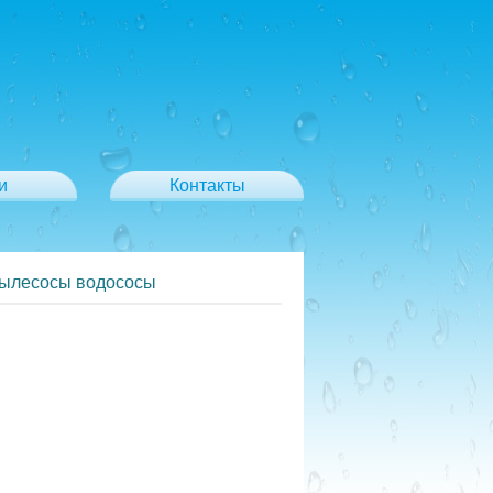
и
Контакты
пылесосы водососы