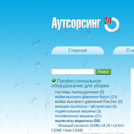
Главная
О 
Профессиональное
оборудование для уборки
cистемы пылеудаления (0)
мойки высокого давления Bosch (23)
мойки высокого давления Karcher (0)
моющие пылесосы / экстракторы (6)
подметальные машины (3)
поломоечные машины (21)
пылесосы водососы (50)
Моющий пылесос GHIBLI M 26 I ULKA /
CEME / Auto CEME