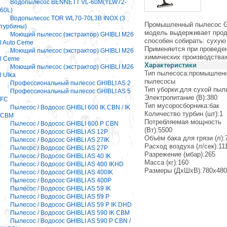
Водопылесос BENNETT VL-60M(YLW72-
60L)
Водопылесос TOR WL70-70L3B INOX (3
Промышленный пылесос Gh
турбины)
модель выдерживает прод
Моющий пылесос (экстрактор) GHIBLI M26
способен собирать: сухую
l Auto Ceme
Применяется при проведен
Моющий пылесос (экстрактор) GHIBLI M26
химических производствах 
l Ceme
Характеристики
Моющий пылесос (экстрактор) GHIBLI M26
Тип пылесоса:промышлен
l Ulka
пылесосы
Профессиональный пылесос GHIBLI AS 2
Тип уборки:для сухой пыл
Профессиональный пылесос GHIBLI AS 5
Электропитание (В):380
FC
Тип мусоросборника:бак
Пылесос / Водосос GHIBLI 600 IK CBN / IK
Количество турбин (шт):1
CBM
Потребляемая мощность
Пылесос / Водосос GHIBLI 600 P CBN
(Вт):5500
Пылесос / Водосос GHIBLI AS 12P
Объём бака для грязи (л):
Пылесос / Водосос GHIBLI AS 27IK
Расход воздуха (л/сек):11
Пылесос / Водосос GHIBLI AS 27P
Разрежение (мбар):265
Пылесос / Водосос GHIBLI AS 40 IK
Масса (кг):160
Пылесос / Водосос GHIBLI AS 400 IKHD
Размеры (ДхШхВ):780х480
Пылесос / Водосос GHIBLI AS 400IK
Пылесос / Водосос GHIBLI AS 400P
Пылесос / Водосос GHIBLI AS 59 IK
Пылесос / Водосос GHIBLI AS 59 P
Пылесос / Водосос GHIBLI AS 59 P IK DHD
Пылесос / Водосос GHIBLI AS 590 IK CBM
Пылесос / Водосос GHIBLI AS 590 P CBN /