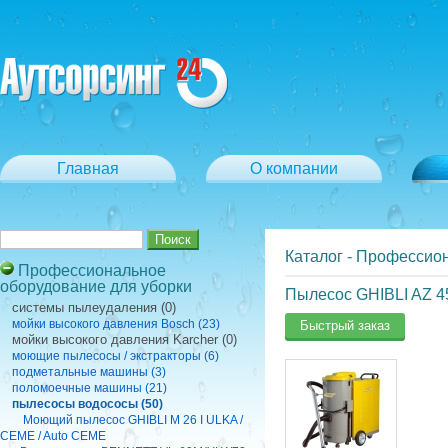
Главная
О компании
Каталог
-
Профессион
Профессиональное
оборудование для уборки
Пылесос GHIBLI AZ 4
cистемы пылеудаления (0)
мойки высокого давления Bosch (23)
Быстрый заказ
мойки высокого давления Karcher (0)
моющие пылесосы / экстракторы (6)
подметальные машины (3)
поломоечные машины (21)
пылесосы водососы (50)
Моющий пылесос GHIBLI M 26 I ULKA /
CEME / Auto CEME